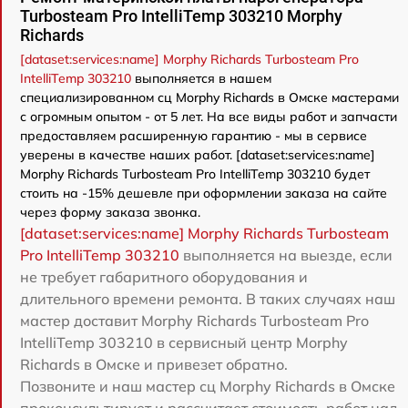
Turbosteam Pro IntelliTemp 303210 Morphy
Richards
[dataset:services:name] Morphy Richards Turbosteam Pro
IntelliTemp 303210
выполняется в нашем
специализированном сц Morphy Richards в Омске мастерами
с огромным опытом - от 5 лет. На все виды работ и запчасти
предоставляем расширенную гарантию - мы в сервисе
уверены в качестве наших работ. [dataset:services:name]
Morphy Richards Turbosteam Pro IntelliTemp 303210 будет
стоить на -15% дешевле при оформлении заказа на сайте
через форму заказа звонка.
[dataset:services:name] Morphy Richards Turbosteam
Pro IntelliTemp 303210
выполняется на выезде, если
не требует габаритного оборудования и
длительного времени ремонта. В таких случаях наш
мастер доставит Morphy Richards Turbosteam Pro
IntelliTemp 303210 в сервисный центр Morphy
Richards в Омске и привезет обратно.
Позвоните и наш мастер сц Morphy Richards в Омске
проконсультирует и рассчитает стоимость работ над