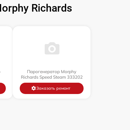
rphy Richards
o
Парогенератор Morphy
Richards Speed Steam 333202
Заказать ремонт