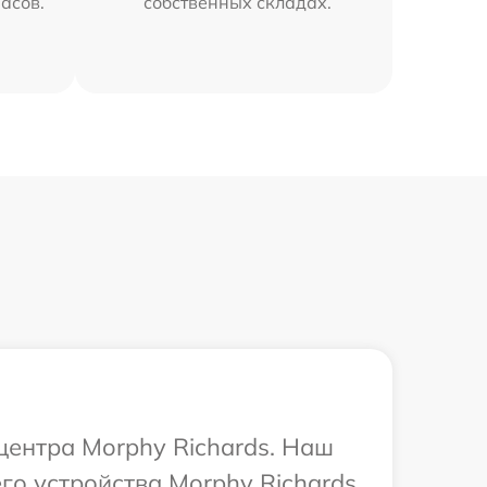
часов.
собственных складах.
центра Morphy Richards. Наш
го устройства Morphy Richards.