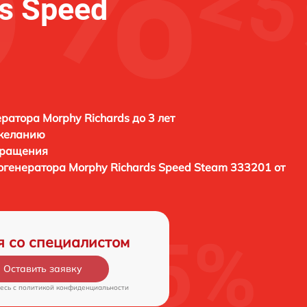
s Speed
ратора Morphy Richards до 3 лет
 желанию
бращения
рогенератора
Morphy Richards Speed Steam 333201 от
я со специалистом
Оставить заявку
есь c
политикой конфиденциальности