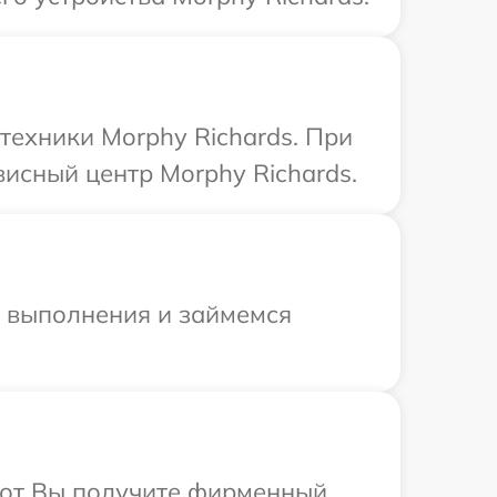
техники Morphy Richards. При
висный центр Morphy Richards.
и выполнения и займемся
абот Вы получите фирменный